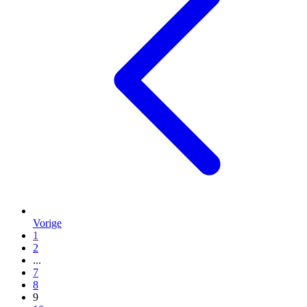
Vorige
1
2
...
7
8
9