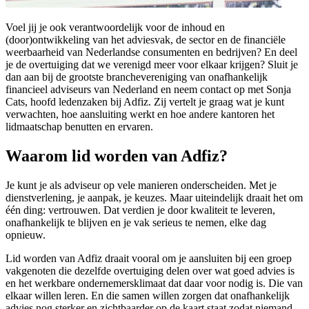
Voel jij je ook verantwoordelijk voor de inhoud en
(door)ontwikkeling van het adviesvak, de sector en de financiële
weerbaarheid van Nederlandse consumenten en bedrijven? En deel
je de overtuiging dat we verenigd meer voor elkaar krijgen? Sluit je
dan aan bij de grootste branchevereniging van onafhankelijk
financieel adviseurs van Nederland en neem contact op met Sonja
Cats, hoofd ledenzaken bij Adfiz. Zij vertelt je graag wat je kunt
verwachten, hoe aansluiting werkt en hoe andere kantoren het
lidmaatschap benutten en ervaren.
Waarom lid worden van Adfiz?
Je kunt je als adviseur op vele manieren onderscheiden. Met je
dienstverlening, je aanpak, je keuzes. Maar uiteindelijk draait het om
één ding: vertrouwen. Dat verdien je door kwaliteit te leveren,
onafhankelijk te blijven en je vak serieus te nemen, elke dag
opnieuw.
Lid worden van Adfiz draait vooral om je aansluiten bij een groep
vakgenoten die dezelfde overtuiging delen over wat goed advies is
en het werkbare ondernemersklimaat dat daar voor nodig is. Die van
elkaar willen leren. En die samen willen zorgen dat onafhankelijk
advies nog sterker en zichtbaarder op de kaart staat zodat niemand