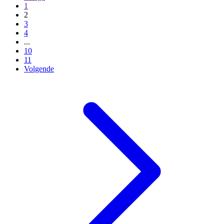
1
2
3
4
...
10
11
Volgende