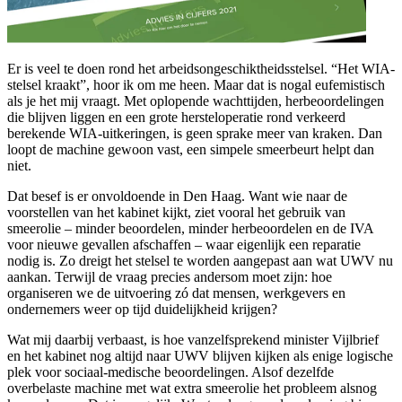
Er is veel te doen rond het arbeidsongeschiktheidsstelsel. “Het WIA-
stelsel kraakt”, hoor ik om me heen. Maar dat is nogal eufemistisch
als je het mij vraagt. Met oplopende wachttijden, herbeoordelingen
die blijven liggen en een grote hersteloperatie rond verkeerd
berekende WIA-uitkeringen, is geen sprake meer van kraken. Dan
loopt de machine gewoon vast, een simpele smeerbeurt helpt dan
niet.
Dat besef is er onvoldoende in Den Haag. Want wie naar de
voorstellen van het kabinet kijkt, ziet vooral het gebruik van
smeerolie – minder beoordelen, minder herbeoordelen en de IVA
voor nieuwe gevallen afschaffen – waar eigenlijk een reparatie
nodig is. Zo dreigt het stelsel te worden aangepast aan wat UWV nu
aankan. Terwijl de vraag precies andersom moet zijn: hoe
organiseren we de uitvoering zó dat mensen, werkgevers en
ondernemers weer op tijd duidelijkheid krijgen?
Wat mij daarbij verbaast, is hoe vanzelfsprekend minister Vijlbrief
en het kabinet nog altijd naar UWV blijven kijken als enige logische
plek voor sociaal-medische beoordelingen. Alsof dezelfde
overbelaste machine met wat extra smeerolie het probleem alsnog