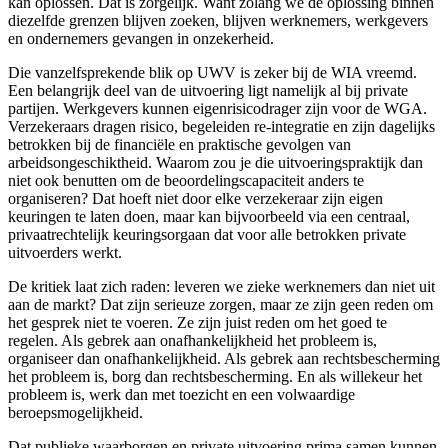
kan oplossen. Dat is zorgelijk. Want zolang we de oplossing binnen
diezelfde grenzen blijven zoeken, blijven werknemers, werkgevers
en ondernemers gevangen in onzekerheid.
Die vanzelfsprekende blik op UWV is zeker bij de WIA vreemd.
Een belangrijk deel van de uitvoering ligt namelijk al bij private
partijen. Werkgevers kunnen eigenrisicodrager zijn voor de WGA.
Verzekeraars dragen risico, begeleiden re-integratie en zijn dagelijks
betrokken bij de financiële en praktische gevolgen van
arbeidsongeschiktheid. Waarom zou je die uitvoeringspraktijk dan
niet ook benutten om de beoordelingscapaciteit anders te
organiseren? Dat hoeft niet door elke verzekeraar zijn eigen
keuringen te laten doen, maar kan bijvoorbeeld via een centraal,
privaatrechtelijk keuringsorgaan dat voor alle betrokken private
uitvoerders werkt.
De kritiek laat zich raden: leveren we zieke werknemers dan niet uit
aan de markt? Dat zijn serieuze zorgen, maar ze zijn geen reden om
het gesprek niet te voeren. Ze zijn juist reden om het goed te
regelen. Als gebrek aan onafhankelijkheid het probleem is,
organiseer dan onafhankelijkheid. Als gebrek aan rechtsbescherming
het probleem is, borg dan rechtsbescherming. En als willekeur het
probleem is, werk dan met toezicht en een volwaardige
beroepsmogelijkheid.
Dat publieke waarborgen en private uitvoering prima samen kunnen