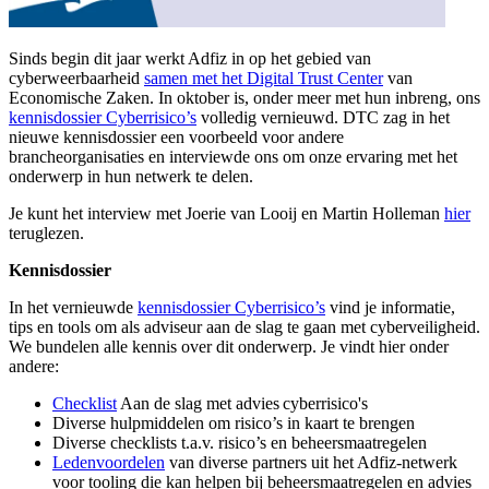
Sinds begin dit jaar werkt Adfiz in op het gebied van
cyberweerbaarheid
samen met het Digital Trust Center
van
Economische Zaken. In oktober is, onder meer met hun inbreng, ons
kennisdossier Cyberrisico’s
volledig vernieuwd. DTC zag in het
nieuwe kennisdossier een voorbeeld voor andere
brancheorganisaties en interviewde ons om onze ervaring met het
onderwerp in hun netwerk te delen.
Je kunt het interview met Joerie van Looij en Martin Holleman
hier
teruglezen.
Kennisdossier
In
het vernieuwde
kennis
dossier Cyberrisico’s
vind je informatie,
tips en tools om als adviseur aan de slag te gaan met cyberveiligheid.
We bundelen alle kennis over dit onderwerp. Je vindt hier onder
andere:
Checklist
Aan de slag met advies cyberrisico's
Diverse hulpmiddelen om risico’s in kaart te brengen
Diverse checklists t.a.v. risico’s en beheersmaatregelen
Ledenvoordelen
van diverse partners uit het
Adfiz
-netwerk
voor
tooling
die kan helpen bij beheersmaatregelen en advies