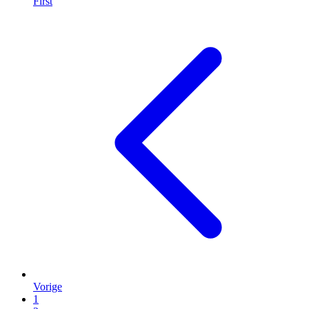
First
Vorige
1