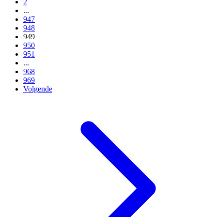
2
...
947
948
949
950
951
...
968
969
Volgende