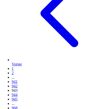
Vorige
1
2
...
941
942
943
944
945
...
968