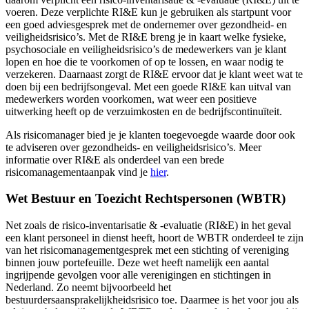
voeren. Deze verplichte RI&E kun je gebruiken als startpunt voor
een goed adviesgesprek met de ondernemer over gezondheid- en
veiligheidsrisico’s. Met de RI&E breng je in kaart welke fysieke,
psychosociale en veiligheidsrisico’s de medewerkers van je klant
lopen en hoe die te voorkomen of op te lossen, en waar nodig te
verzekeren. Daarnaast zorgt de RI&E ervoor dat je klant weet wat te
doen bij een bedrijfsongeval. Met een goede RI&E kan uitval van
medewerkers worden voorkomen, wat weer een positieve
uitwerking heeft op de verzuimkosten en de bedrijfscontinuïteit.
Als risicomanager bied je je klanten toegevoegde waarde door ook
te adviseren over gezondheids- en veiligheidsrisico’s. Meer
informatie over RI&E als onderdeel van een brede
risicomanagementaanpak vind je
hier
.
Wet Bestuur en Toezicht Rechtspersonen (WBTR)
Net zoals de risico-inventarisatie & -evaluatie (RI&E) in het geval
een klant personeel in dienst heeft, hoort de WBTR onderdeel te zijn
van het risicomanagementgesprek met een stichting of vereniging
binnen jouw portefeuille. Deze wet heeft namelijk een aantal
ingrijpende gevolgen voor alle verenigingen en stichtingen in
Nederland. Zo neemt bijvoorbeeld het
bestuurdersaansprakelijkheidsrisico toe. Daarmee is het voor jou als