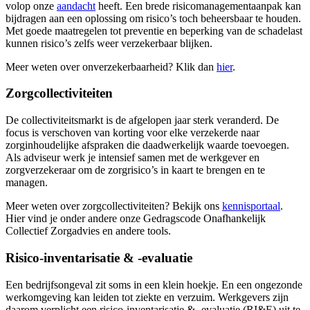
volop onze
aandacht
heeft. Een brede risicomanagementaanpak kan
bijdragen aan een oplossing om risico’s toch beheersbaar te houden.
Met goede maatregelen tot preventie en beperking van de schadelast
kunnen risico’s zelfs weer verzekerbaar blijken.
Meer weten over onverzekerbaarheid? Klik dan
hier
.
Zorgcollectiviteiten
De collectiviteitsmarkt is de afgelopen jaar sterk veranderd. De
focus is verschoven van korting voor elke verzekerde naar
zorginhoudelijke afspraken die daadwerkelijk waarde toevoegen.
Als adviseur werk je intensief samen met de werkgever en
zorgverzekeraar om de zorgrisico’s in kaart te brengen en te
managen.
Meer weten over zorgcollectiviteiten? Bekijk ons
kennisportaal
.
Hier vind je onder andere onze Gedragscode Onafhankelijk
Collectief Zorgadvies en andere tools.
Risico-inventarisatie & -evaluatie
Een bedrijfsongeval zit soms in een klein hoekje. En een ongezonde
werkomgeving kan leiden tot ziekte en verzuim. Werkgevers zijn
daarom verplicht een risico-inventarisatie & -evaluatie (RI&E) uit te