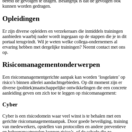
bereid de gevolgen te dragen. Belangrijk is dat de gevolgen ook
kunnen worden gedragen.
Opleidingen
Er zijn diverse opleiders en verzekeraars die inmiddels trainingen
aanbieden waarbij nader wordt ingegaan op de stappen die je in dit
portaal terugvindt. Wil je weten welke collega-ondernemers al
ervaring hebben met dergelijke trainingen? Neemt contact met ons
op.
Risicomanagementonderwerpen
Een risicomanagementgerichte aanpak kan worden ‘losgelaten’ op
risico’s binnen allerlei aandachtsgebieden. Op dit moment zijn er
diverse (politiek)maatschappelijke ontwikkelingen die een concrete
aanleiding geven om zich toe te leggen op risicomanagement:
Cyber
Cyber is een risicodomein waar veel winst is te behalen met een
gerichte risicomanagementaanpak. Door goede beveiliging, training
van medewerkers, opstellen van protocollen en andere preventieve
en beheersmaatregelen kunnen risico’s, of de schade die ze