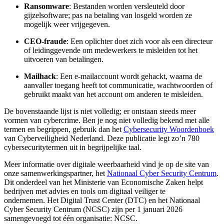
Ransomware
: Bestanden worden versleuteld door
gijzelsoftware; pas na betaling van losgeld worden ze
mogelijk weer vrijgegeven.
CEO-fraude
: Een oplichter doet zich voor als een directeur
of leidinggevende om medewerkers te misleiden tot het
uitvoeren van betalingen.
Mailhack
: Een e-mailaccount wordt gehackt, waarna de
aanvaller toegang heeft tot communicatie, wachtwoorden of
gebruikt maakt van het account om anderen te misleiden.
De bovenstaande lijst is niet volledig; er ontstaan steeds meer
vormen van cybercrime. Ben je nog niet volledig bekend met alle
termen en begrippen, gebruik dan het
Cybersecurity Woordenboek
van Cyberveiligheid Nederland. Deze publicatie legt zo’n 780
cybersecuritytermen uit in begrijpelijke taal.
Meer informatie over digitale weerbaarheid vind je op de site van
onze samenwerkingspartner, het
Nationaal Cyber Security Centrum
.
Dit onderdeel van het Ministerie van Economische Zaken helpt
bedrijven met advies en tools om digitaal veiliger te
ondernemen. Het Digital Trust Center (DTC) en het Nationaal
Cyber Security Centrum (NCSC) zijn per 1 januari 2026
samengevoegd tot één organisatie: NCSC.