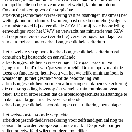
drempelfunctie op het niveau van het wettelijk minimumloon.
Omdat de uitkering voor de verplichte
arbeidsongeschiktheidsverzekering van zelfstandigen maximaal het
wettelijk minimumloon zal worden, past deze beoordeling volgens
de minister goed bij de verplichte AOV. Daarbij is de beoordeling
eenvoudiger voor het UWV en verwacht het ministerie van SZW
dat de premie voor deze (verplichte) verzekeringsvariant lager zal
zijn dan met een ander arbeidsongeschiktheidscriterium.
Het is wel de vraag hoe dit arbeidsongeschiktheidscriterium zal
aansluiten bij bestaande en aanvullende
arbeidsongeschiktheidsverzekeringen. Die gaan vaak uit van
'gangbare arbeid' of van 'passende arbeid'. De drempelvariant die
toetst op functies op het niveau van het wettelijk minimumloon is
waarschijnlijk niet geschikt voor de beoordeling van
arbeidsongeschiktheid voor een arbeidsongeschiktheidsverzekering
die een vergoeding bovenop dat wettelijk minimumloonniveau
biedt. Dit kan ertoe leiden dat de arbeidsongeschikte zelfstandige te
maken gaat krijgen met twee verschillende
arbeidsongeschiktheidsbeoordelingen en – uitkeringspercentages.
Het wetsvoorstel voor de verplichte
arbeidsongeschiktheidsverzekering voor zelfstandigen zal nog ter
consultatie worden voorgelegd aan de markt. De private partijen
zullen ongetwijfeld wijzen op deze mogelijke