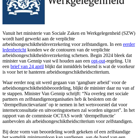
Vanuit het ministerie van Sociale Zaken en Werkgelegenheid (SZW)
wordt hard gewerkt aan de verplichte
arbeidsongeschiktheidsverzekering voor zelfstandigen. In een
eerder
ledenbericht
konden we de contouren van de verplichte
arbeidsongeschiktheidsverzekering schetsen. Begin 2024 bleek dat
minister van Gennip vast wil houden aan een
opt-out
-regeling. Uit
een
brief van 24 april
blijkt dat inmiddels bekend is wat de voorkeur
is voor het te hanteren arbeidsongeschiktheidscriterium.
Waar eerder nog uit werd gegaan van ‘gangbare arbeid’ voor de
arbeidsongeschiktheidsbeoordeling, blijkt de minister daar nu van af
te stappen. Minister Van Gennip schrijft: “Na overleg met sociale
partners en zelfstandigenorganisaties heb ik besloten om de
‘drempelfunctievariant’ op te nemen in het wetsvoorstel dat voor
internetconsultatie en uitvoeringstoetsen zal worden uitgezet”. In het
rapport van de commissie OCTAS wordt ‘drempelfunctie’
aanbevolen als arbeidsongeschiktheidscriterium voor zelfstandigen.
Bij deze vorm van beoordeling wordt gekeken of een zelfstandige
het wettelijk minimumloon kan verdienen, aan de hand van een