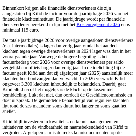
Binnenkort krijgen alle financiële dienstverleners die zijn
aangesloten bij Kifid de factuur voor de jaarbijdrage 2026 van het
financiële klachteninstituut. De jaarbijdrage wordt per financiële
dienstverlener berekend in lijn met het
Kostenreglement 2026
en is
minimaal 115 euro.
De totale jaarbijdrage 2026 voor overige aangesloten dienstverleners
(o.a. intermediairs) is lager dan vorig jaar, omdat het aandeel
klachten tegen overige dienstverleners in 2024 lager was dan in het
voorafgaande jaar. Vanwege de hogere begroting is het
factuurbedrag voor 2026 voor overige dienstverleners per saldo
vergelijkbaar of iets hoger dan vorig jaar. In de toelichting bij de
factuur geeft Kifid aan dat zij afgelopen jaar (2025) aanzienlijk meer
klachten heeft ontvangen dan verwacht. In 2026 verwacht Kifid
ongeveer 3.300 klachten inhoudelijk te behandelen. Daarbij gaat
Kifid altijd na of het mogelijk is de klacht op te lossen met
bemiddeling. Lukt dat niet, dan oordeelt de Geschillencommissie en
doet uitspraak. De gemiddelde behandeltijd van reguliere klachten
ligt rond de zes maanden; soms duurt het langer en soms gaat het
sneller.
Kifid blijft investeren in kwaliteits- en kennismanagement en
initiatieven om de vindbaarheid en naamsbekendheid van Kifid te
vergroten. Afgelopen jaar is de reeks kennisdocumenten op de