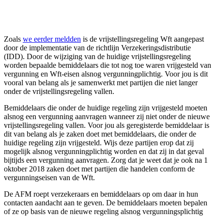
Zoals
we eerder meldden
is de vrijstellingsregeling Wft aangepast
door de implementatie van de richtlijn Verzekeringsdistributie
(IDD). Door de wijziging van de huidige vrijstellingsregeling
worden bepaalde bemiddelaars die tot nog toe waren vrijgesteld van
vergunning en Wft-eisen alsnog vergunningplichtig. Voor jou is dit
vooral van belang als je samenwerkt met partijen die niet langer
onder de vrijstellingsregeling vallen.
Bemiddelaars die onder de huidige regeling zijn vrijgesteld moeten
alsnog een vergunning aanvragen wanneer zij niet onder de nieuwe
vrijstellingsregeling vallen. Voor jou als geregisterde bemiddelaar is
dit van belang als je
zaken doet
met bemiddelaars, die onder de
huidige regeling zijn vrijgesteld. Wijs deze partijen erop dat zij
mogelijk alsnog
vergunningplichtig
worden en dat zij in dat geval
bijtijds een vergunning aanvragen. Zorg dat je weet dat je ook na 1
oktober 2018
zaken doet
met partijen die handelen conform de
vergunningseisen van de
Wft
.
De AFM roept verzekeraars en bemiddelaars op om daar in hun
contacten aandacht aan te geven. De bemiddelaars moeten bepalen
of ze op basis van de nieuwe regeling alsnog
vergunningsplichtig