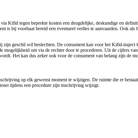
ia Kifid tegen beperkte kosten een deugdelijke, deskundige en definit
t is bij voorbaat bereid een eventueel verlies te aanvaarden. Ook als hi
j zijn geschil wil beslechten. De consument kan voor het Kifid-traject 
j de mogelijkheid om via de rechter door te procederen. Uit de cijfers va
hikt wordt. Het kan dus zeker ook voor de consument van belang zijn de 
schrijving op elk gewenst moment te wijzigen. De ruimte die er bestaat 
lener tijdens een procedure zijn inschrijving wijzigt.