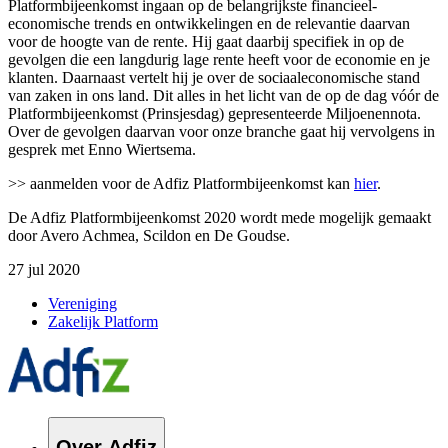
Platformbijeenkomst ingaan op de belangrijkste financieel-
economische trends en ontwikkelingen en de relevantie daarvan
voor de hoogte van de rente. Hij gaat daarbij specifiek in op de
gevolgen die een langdurig lage rente heeft voor de economie en je
klanten. Daarnaast
vertelt
hij
je over
de sociaaleconomische
stand
van zaken in
ons land
.
D
it
alles
in het licht van de op
de dag vóór de
Platformbijeenkomst (
Prinsjesdag
)
gepresenteerde Miljoenennota.
Over de gevolgen daarvan voor onze branche gaat hij v
ervolgens
in
gesprek met
Enno
Wiertsema
.
>> aanmelden voor de Adfiz Platformbijeenkomst kan
hier
.
De Adfiz Platformbijeenkomst 2020 wordt mede mogelijk gemaakt
door Avero Achmea, Scildon en De Goudse.
27 jul 2020
Vereniging
Zakelijk Platform
Over Adfiz