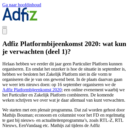
Ga naar hoofdinhoud
Adfiz Platformbijeenkomst 2020: wat kun
je verwachten (deel 1)?
Helaas hebben we eerder dit jaar geen Particulier Platform kunnen
organiseren. En omdat het onzeker is hoe de situatie in september is,
hebben we besloten
het
Zakelijk Platform
niet in d
í
e vorm
te
organiseren
die je van ons gewend bent
.
I
n d
e
plaats daarvan
gaan
we weer
iets nieuws doen
: op 16 september
organiseren we de
Adfiz Platformbijeenkomst 2020
; een
online evenement
waarbij we
het Particulier
en
Zakelijk Platform
combineren
.
De komende
weken schrijven we over wat
je daar allemaal van kunt verwachten.
We starten met een plenair programma. Dat zal worden gehost door
Mathijs Bouman
;
econoom en columnist voor het FD en regelmatig
te gast bij nieuws- en actualiteitenprogramma’s, zoals RTL-Z
,
RTL
Nieuws,
EenVandaag
etc. Mathijs zal tijdens de
Adfiz