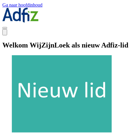
Ga naar hoofdinhoud
Welkom WijZijnLoek als nieuw Adfiz-lid