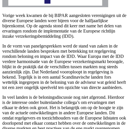
Vorige week kwamen de bij
BIPAR aangesloten verenigingen uit de
diverse Europese landen
weer bijeen voor de halfjaarlijkse
bijeenkomst. Op de agenda stond dit keer met name het delen van
ervaringen rondom de implementatie van de Europese richtlijn
inzake verzekeringsbemiddeling (IDD).
In de vorm van panelgesprekken werd de stand van zaken in de
verschillende landen besproken met betrekking tot regelgeving
rondom beloning en impact van de IDD. Waar Europa met de IDD
verdere harmonisatie van de Europese verzekeringsmarkt beoogde,
blijkt in de praktijk dat de verschillen tussen markten nog steeds
aanzienlijk
zijn
. Dat Nederland vooroploopt in regelgeving is
bekend. Tegelijk is in een aantal Scandinavische landen fors
wettelijk ingegrepen in de beloning van de adviseur wat geleid heeft
tot een zeer ongelijk speelveld ten opzichte van directe aanbieders.
In veel landen is de beloningsdiscussie nog niet afgerond. Hierdoor
is de interesse onder buitenlandse collega’s om ervaringen met
elkaar te delen ook groot. Het is belangrijk om op de hoogte te zijn
van de actuele ontwikkelingen in andere Europese landen. Dit
omdat regelgevers en toezichthouders van de Europese lidstaten ook
doorlopend met elkaar contact hebben over de ontwikkelingen in de
diverse markten en best practises van de ene markt overgenomen