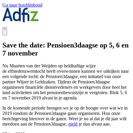
Ga naar hoofdinhoud
Save the date: Pensioen3daagse op 5, 6 en
7 november
Nu Maarten van der Weijde
n
op heldhaftige wijze
de
elfstedenzwemtocht
heeft overwonnen kunnen we uitkijken naar
een volgende tocht: de
P
ensioen3daagse
,
een initiatief van onze
partner W
ijzer in
G
eldzaken
.
Tijdens de Pensioen3daagse
organiseren financiële dienstverleners en werkgevers door heel het
land activiteiten om
het
pensioen
bewustzijn te vergroten
.
B
lok 5,
6
en 7 november 2019
alvast
in je agenda.
In de komende periode brengen we je op de hoogte over wat we in
2019 rondom de Pensioen3daagse gaan organiseren.
Hou onze
berichtgeving
h
i
erover i
n de gaten
. Weet je nu al dat je dit jaar wilt
meedoen aan de Pensioen3daagse,
meld
je dan alvast aan.