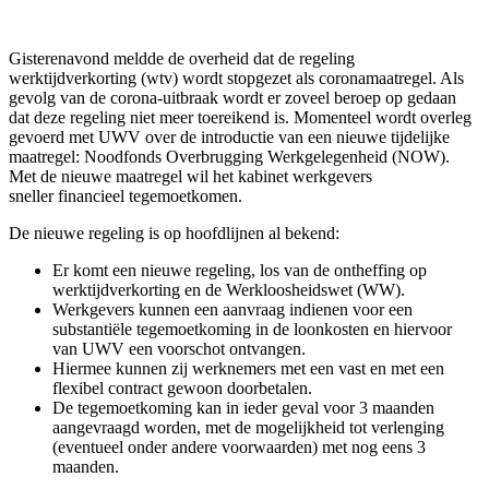
Gisterenavond meldde de overheid dat de regeling
werktijdverkorting
(
wtv
)
wordt stopgezet
als coronamaatregel
. Als
gevolg van de corona
-
uitbraak wordt
er
zoveel beroep
op
gedaan
dat
deze regeling niet meer toereikend is. Momenteel wordt overleg
gevoerd met UWV over de
introductie van een nieuwe
tijdelijke
maatregel
:
Noodfonds Overbrugging Werkgelegenheid (NOW).
Met de nieuwe maatregel wil het kabinet werkgevers
sneller financieel tegemoetkomen.
De nieuwe regeling is op hoofdlijnen al bekend:
Er komt een nieuwe regeling, los van de ontheffing op
werktijdverkorting en de Werkloosheidswet (WW).
Werkgevers kunnen een aanvraag indienen voor een
substantiële tegemoetkoming in de loonkosten en hiervoor
van UWV een voorschot ontvangen.
Hiermee kunnen zij werknemers met een vast en met een
flexibel contract gewoon doorbetalen.
De tegemoetkoming kan in ieder geval voor 3 maanden
aangevraagd worden, met de mogelijkheid tot verlenging
(eventueel onder andere voorwaarden) met nog eens 3
maanden.