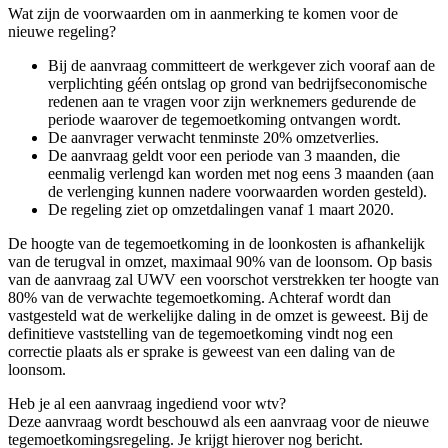
Wat zijn de voorwaarden om in aanmerking te komen voor de
nieuwe regeling?
Bij de aanvraag committeert de werkgever zich vooraf aan de
verplichting géén ontslag op grond van bedrijfseconomische
redenen aan te vragen voor zijn werknemers gedurende de
periode waarover de tegemoetkoming ontvangen wordt.
De aanvrager verwacht tenminste 20% omzetverlies.
De aanvraag geldt voor een periode van 3 maanden, die
eenmalig verlengd kan worden met nog eens 3 maanden (aan
de verlenging kunnen nadere voorwaarden worden gesteld).
De regeling ziet op omzetdalingen vanaf 1 maart 2020.
De hoogte van de tegemoetkoming in de loonkosten is afhankelijk
van de terugval in omzet, maximaal 90% van de loonsom.
Op basis
van de aanvraag zal UWV een voorschot verstrekken ter hoogte van
80% van de verwachte tegemoetkoming.
Achteraf wordt
dan
vastgesteld wat de werkelijke daling in de omzet is geweest.
Bij de
definitieve vaststelling van de tegemoetkoming vindt nog een
correctie plaats als er sprake is geweest van een daling van de
loonsom.
Heb je al een aanvraag ingediend voor
wtv
?
Deze
aanvraag
wordt beschouwd als een aanvraag voor de nieuwe
tegemoetkomingsregeling. Je krijg
t
hierover nog bericht.