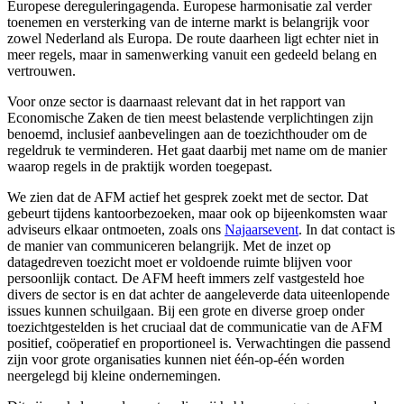
Europese dereguleringagenda. Europese harmonisatie zal verder
toenemen en versterking van de interne markt is belangrijk voor
zowel Nederland als Europa. De route daarheen ligt echter niet in
meer regels, maar in samenwerking vanuit een gedeeld belang en
vertrouwen.
Voor onze sector is daarnaast relevant dat in het rapport van
Economische Zaken de tien meest belastende verplichtingen zijn
benoemd, inclusief aanbevelingen aan de toezichthouder om de
regeldruk te verminderen. Het gaat daarbij met name om de manier
waarop regels in de praktijk worden toegepast.
We zien dat de AFM actief het gesprek zoekt met de sector. Dat
gebeurt tijdens kantoorbezoeken, maar ook op bijeenkomsten waar
adviseurs elkaar ontmoeten, zoals ons
Najaarsevent
. In dat contact is
de manier van communiceren belangrijk. Met de inzet op
datagedreven toezicht moet er voldoende ruimte blijven voor
persoonlijk contact. De AFM heeft immers zelf vastgesteld hoe
divers de sector is en dat achter de aangeleverde data uiteenlopende
issues kunnen schuilgaan. Bij een grote en diverse groep onder
toezichtgestelden is het cruciaal dat de communicatie van de AFM
positief, coöperatief en proportioneel is. Verwachtingen die passend
zijn voor grote organisaties kunnen niet één-op-één worden
neergelegd bij kleine ondernemingen.