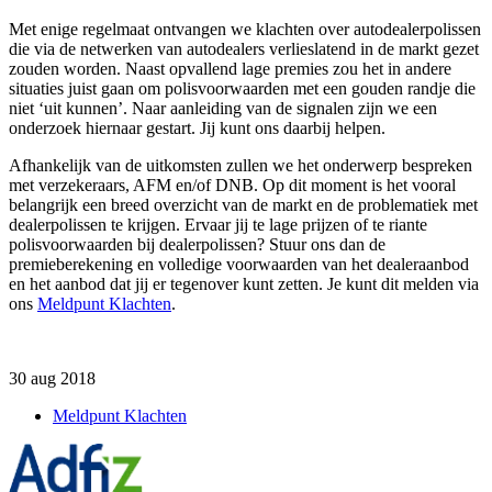
Met enige regelmaat ontvangen we klachten over
auto
dealerpolissen
die via de netwerken van autodealers verlieslatend in de markt gezet
zouden worden. Naast opvallend lage premies zou het in andere
situaties juist gaan om polisvoorwaarden met een gouden randje die
niet ‘uit kunnen’. Naar aanleiding van de signalen zi
j
n we een
onderzoek hiernaar gestart. Jij kunt ons daarbij helpen.
Afhankelijk van de uitkomsten zullen we het onderwerp bespreken
met verzekeraars, AFM en/of DNB. Op dit moment is het vooral
belangrijk een breed overzicht van de markt en de problematiek met
dealerpolissen te krijgen. Ervaar jij
te lage prijzen of te riante
polisvoorwaarden bij
dealerpolissen
? S
tuur ons dan de
premieberekening en volledige voorwaarden van het dealeraanbod
en het aanbod dat jij er tegenover kunt zetten. Je kunt dit melden via
ons
Meldpunt Klachten
.
30 aug 2018
Meldpunt Klachten