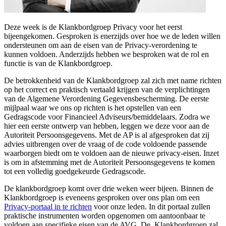
Deze week is de Klankbordgroep Privacy voor het eerst
bijeengekomen. Gesproken is enerzijds over hoe we de leden willen
ondersteunen om aan de eisen van de Privacy-verordening te
kunnen voldoen. Anderzijds hebben we besproken wat de rol en
functie is van de Klankbordgroep.
De betrokkenheid van de Klankbordgroep zal zich met name richten
op het correct en praktisch vertaald krijgen van de verplichtingen
van de Algemene Verordening Gegevensbescherming. De eerste
mijlpaal waar we ons op richten is het opstellen van een
Gedragscode voor Financieel Adviseurs/bemiddelaars. Zodra we
hier een eerste ontwerp van hebben, leggen we deze voor aan de
Autoriteit Persoonsgegevens. Met de AP is al afgesproken dat zij
advies uitbrengen over de vraag of de code voldoende passende
waarborgen biedt om te voldoen aan de nieuwe privacy-eisen. Inzet
is om in afstemming met de Autoriteit Persoonsgegevens te komen
tot een volledig goedgekeurde Gedragscode.
De klankbordgroep komt over drie weken weer bijeen. Binnen de
Klankbordgroep is eveneens gesproken over ons plan om een
Privacy-portaal in te richten
voor onze leden. In dit portaal zullen
praktische instrumenten worden opgenomen om aantoonbaar te
voldoen aan specifieke eisen van de AVG. De Klankbordgroep zal