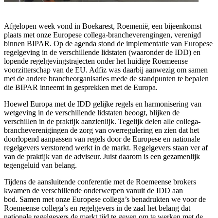
Afgelopen week vond in Boekarest, Roemenië, een bijeenkomst
plaats met onze Europese collega-brancheverengingen, verenigd
binnen BIPAR. Op de agenda stond de implementatie van Europese
regelgeving in de verschillende lidstaten (waaronder de IDD) en
lopende regelgevingstrajecten onder het huidige Roemeense
voorzitterschap van de EU. Adfiz was daarbij aanwezig om samen
met de andere brancheorganisaties mede de standpunten te bepalen
die BIPAR inneemt in gesprekken met de Europa.
Hoewel Europa met de IDD gelijke regels en harmonisering van
wetgeving in de verschillende lidstaten beoogt, blijken de
verschillen in
de
praktijk
aanzienlijk. Tegelijk delen alle collega
-
brancheverenigingen de zorg van overregulering en zien dat het
doorlopend aanpassen van regels door de Europese en nationale
regelgevers verstorend werkt in de markt. Regelgevers staan ver af
van de praktijk van de adviseur
. Juist
daarom is een gezamenlijk
tegengeluid van belang.
Tijdens de aansluitende conferentie met de Roemeense brokers
kwamen de verschillende onderwerpen vanuit de IDD aan
bod.
Sam
en
met onze
Europese collega’s benadrukten
we
voor de
Roemeense collega’s en regelgevers in de zaal het belang dat
nationale regelgevers de markt tijd te geven om te werken met de