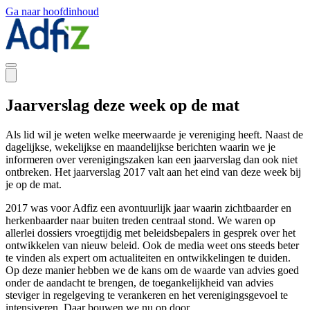
Ga naar hoofdinhoud
Jaarverslag deze week op de mat
Als lid wil je weten welke meerwaarde je vereniging heeft. Naast de
dagelijkse, wekelijkse en maandelijkse berichten waarin we je
informeren over verenigingszaken kan een jaarverslag dan
ook
niet
ontbreken. Het
jaarverslag 2017
valt aan het eind van
deze
week
bij
je op de mat.
2017 was
voor
Adfiz
een
avontuur
lijk
jaar waarin zichtbaarder en
herkenbaarder
naar
buiten
treden
centraal
stond.
We waren op
allerlei dossiers vroegtijdig met beleidsbepalers in gesprek over het
ontwikkelen
van
nieuw
beleid
.
Ook
d
e
media
weet ons steeds beter
te vinden a
l
s expert
om actualiteiten
en
ontwikkelingen
te duiden.
Op deze manier hebben we de kans
om de waarde
van
advi
e
s goed
onder de
aandacht
te
brengen
,
de
toegankelijkheid van advies
steviger
in
regelge
v
ing
te
verankeren
en
het
v
erenigingsgevoel
te
intensiveren.
Daar bouwen we nu op door.