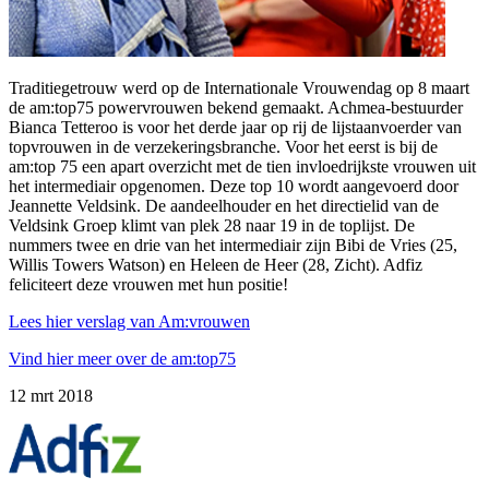
Traditiegetrouw we
rd op de I
nternationale V
rouwendag op 8 maart
de
am:top
75
powervrouwen
bekend
gemaakt.
Achmea-bestuurder
Bianca
Tetteroo
is voor het derde jaar op rij de lijstaanvoerder van
topvrouwen
in
de
verzekeringsbranche.
Voor het eerst is bij de
am:top
75 een apart overzicht met de tien invloedrijkste vrouwen
uit
het intermediair opgenomen. Deze top 10 wordt aangevoerd
door
Jeannette
Veldsink
. De aandeelhouder en het directielid van de
Veldsink
Groep klimt van plek 28 naar 19
in
de toplijst. De
nummers twee en drie van het intermediair zijn Bibi de Vries (25,
Willis Towers Watson) en Heleen
de
Heer (28, Zicht).
Adfiz
feliciteert deze vrouwen met hun positie!
Lees hier verslag van Am:vrouwen
Vind hier meer over de am:top75
12 mrt 2018