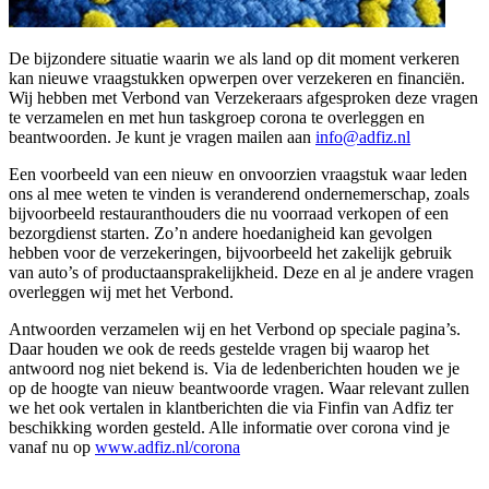
De bijzondere situatie waarin we als land op dit moment verkeren
kan nieuwe vraagstukken opwerpen over verzekeren en financiën.
Wij hebben met Verbond van Verzekeraars afgesproken deze vragen
te verzamelen en met hun taskgroep corona te overleggen en
beantwoorden. Je kunt je vragen mailen aan
info@adfiz.nl
Een voorbeeld van een nieuw en onvoorzien vraagstuk waar leden
ons al mee weten te vinden is veranderend ondernemerschap, zoals
bijvoorbeeld restauranthouders die nu voorraad verkopen of een
bezorgdienst starten. Zo’n andere hoedanigheid kan gevolgen
hebben voor de verzekeringen, bijvoorbeeld het zakelijk gebruik
van auto’s of productaansprakelijkheid. Deze en al je andere vragen
overleggen wij met het Verbond.
Antwoorden verzamelen wij en het Verbond op speciale pagina’s.
Daar houden we ook de reeds gestelde vragen bij waarop het
antwoord nog niet bekend is. Via de ledenberichten houden we je
op de hoogte van nieuw beantwoorde vragen. Waar relevant zullen
we het ook vertalen in klantberichten die via Finfin van Adfiz ter
beschikking worden gesteld. Alle informatie over corona vind je
vanaf nu op
www.adfiz.nl/corona