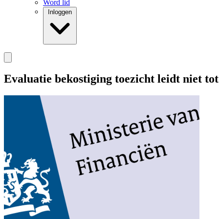
Word lid
Inloggen
Evaluatie bekostiging toezicht leidt niet t