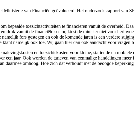
t Ministerie van Financiën geëvalueerd. Het onderzoeksrapport van S
 bepaalde toezichtactiviteiten te financieren vanuit de overheid. Daar
 druk vanuit de financiële sector, kiest de minister niet voor herinvoe
e namelijk fors gestegen en ook de komende jaren is een verdere stijgin
de klant namelijk ook toe. Wij gaan hier dan ook aandacht voor vragen
r de nalevingskosten en toezichtskosten voor kleine, startende en mobi
ver een jaar. Ook worden de tarieven van eenmalige handelingen meer 
aan daarmee omhoog. Hoe zich dat verhoudt met de beoogde beperking v