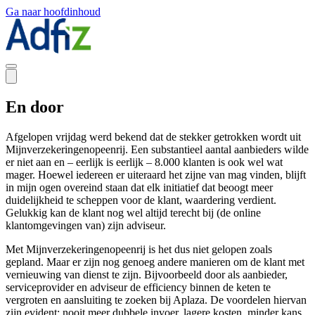
Ga naar hoofdinhoud
En door
Afgelopen vrijdag werd bekend dat de stekker getrokken wordt uit
Mijnverzekeringenopeenrij
. Een substantieel aantal aanbieders wilde
er niet aan en – eerlijk is eerlijk – 8.000 klanten is ook wel wat
mager. Hoewel iedereen er uiteraard het zijne van mag vinden, blijft
in mijn ogen overeind staan dat elk initiatief dat
beoogt
meer
duidelijkheid
te
scheppen voor
de
klant
, waardering verdient.
G
elukkig kan de klant nog wel altijd terecht bij (de online
klantomgevingen van) zijn adviseur.
Met
Mijnverzekeringenopeenrij
is het dus niet gelopen zoals
gepland. Maar er zijn nog genoeg andere manieren om
de klant met
vernieuwing van dienst te zijn. Bijvoorbeeld door als aanbieder,
serviceprovider en adviseur de efficiency binnen de keten
te
vergroten en aansluiting
te
zoeken bij
Aplaza
. De voordelen hiervan
zijn evident: nooit meer dubbele invoer, lagere kosten, minder kans