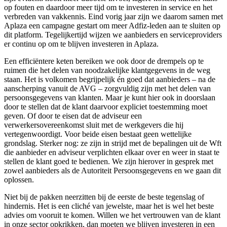
op fouten en
daardoor
meer tijd om
te
investeren in service en het
verbreden van vakkennis. Eind vorig jaar zijn we daarom samen met
Aplaza
een campagne gestart om meer
Adfiz
-leden aan
te
sluiten op
dit platform. Tegelijkertijd wijzen we aanbieders en serviceproviders
er continu op om
te
blijven investeren in
Aplaza
.
Een efficiëntere keten bereiken we ook door de drempels op te
ruimen die het delen van noodzakelijke klantgegevens in de weg
staan
.
Het is volkomen begrijpelijk én goed dat aanbieders – na de
aanscherping vanuit de AVG – zorgvuldig zijn met het delen van
persoonsgegevens van klanten. Maar je kunt hier ook in doorslaan
door
te
stellen dat de klant daarvoor expliciet toestemming moet
geven. Of door
te
eisen dat de adviseur een
verwerkersovereenkomst sluit met de werkgevers die hij
vertegenwoordigt. Voor beide eisen bestaat geen wettelijke
grondslag. Sterker nog:
ze zijn
in strijd met de bepalingen uit de
Wft
die aanbieder en adviseur verplichten elkaar over en weer in staat
te
stellen de klant goed
te
bedienen. We zijn hierover in gesprek met
zowel aanbieders als de Autoriteit Persoonsgegevens en we gaan dit
oplossen.
Niet bij de pakken neerzitten bij de eerste de beste tegenslag of
hindernis. Het is een cliché van jewelste, maar het is wel het beste
advies om vooruit
te
komen. Willen we het vertrouwen van de klant
in onze sector opkrikken, dan moeten we blijven investeren in een