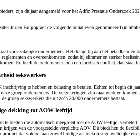
anbieders, zijn dit jaar aangemeld voor het Adfiz Prestatie Onderzoek 
itter Jurjen Burghgraef de volgende initiatieven genomineerd (in alfab
uciaal voor zakelijke ondernemers. Het draagt bij aan het betaalbaar en
eglementen en overeenkomsten, zodat hij slimmer en sterker beslissin
men. En heeft de ondernemer toch een juridisch conflict, dan staat hij 
arheid sekswerkers
inschrijving te hebben en belasting te betalen. Echter, tot begin dit ja
ok deze groep ondernemers. De verzekeringen zijn maatwerk en kunnen al
an de groep sekswerkers die uit zo’n 20.000 ondernemers bestaat.
ge dekking tot AOW-leeftijd
n te bieden die automatisch meegroeit met de AOW-leeftijd, verbetert 
n krijgen van de voorgestelde verplichte AOV. Dit biedt hen de flexibili
 product dat voldoet aan zowel huidige als toekomstige wettelijke eise