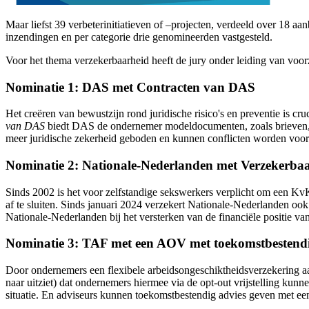
Maar liefst 39 verbeterinitiatieven of –projecten, verdeeld over 18 a
inzendingen en per categorie drie genomineerden vastgesteld.
Voor het thema verzekerbaarheid heeft de jury onder leiding van voorz
Nominatie 1: DAS met Contracten van DAS
Het creëren van bewustzijn rond juridische risico's en preventie is cr
van DAS
biedt DAS de ondernemer modeldocumenten, zoals brieven, r
meer juridische zekerheid geboden en kunnen conflicten worden voorko
Nominatie 2: Nationale-Nederlanden met Verzekerba
Sinds 2002 is het voor zelfstandige sekswerkers verplicht om een KvK 
af te sluiten. Sinds januari 2024 verzekert Nationale-Nederlanden o
Nationale-Nederlanden bij het versterken van de financiële positie v
Nominatie 3: TAF met een AOV met toekomstbestendi
Door ondernemers een flexibele arbeidsongeschiktheidsverzekering aa
naar uitziet) dat ondernemers hiermee via de opt-out vrijstelling kunne
situatie. En adviseurs kunnen toekomstbestendig advies geven met een