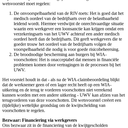
wetsvoorstel moet regelen:
De onvoorspelbaarheid van de RIV-toets: Het is goed dat het
medisch oordeel van de bedrijfsarts over de belastbaarheid
leidend wordt. Hiermee verdwijnt de onrechtvaardige situatie
waarin een werkgever een loonsanctie kan krijgen omdat een
verzekeringsarts van het UWV achteraf een ander medisch
oordeel heeft dan de bedrijfsarts. Dit geeft werkgevers die te
goeder trouw het oordeel van de bedrijfsarts volgen de
voorspelbaarheid die nodig is voor goede risicobeheersing.
De broodnodige bescherming aan burgers bij WIA-
voorschotten: Het is onacceptabel dat mensen in financiële
problemen komen door vertragingen in de processen bij het
UWV.
Het voorstel houdt in dat - als na de WIA-claimbeoordeling blijkt
dat de werknemer geen of een lager recht heeft op een WIA-
uitkering en de terug te vorderen voorschotten niet verrekend
kunnen worden met een andere uitkering - UWV kan afzien van het
terugvorderen van deze voorschotten. Dit wetsvoorstel creëert een
(tijdelijke) wettelijke grondslag om de kwijtschelding van
voorschotten te regelen.
Bezwaar: Financiering via werkgevers
Ons bezwaar zit in de financiering van de kwijtgescholden