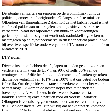
De situatie van starters en senioren op de woningmarkt blijft de
politieke gemoederen bezighouden. Onlangs berichtte minister
Ollongren van Binnenlandse Zaken nog dat het kabinet bezig is met
een breed pakket aan maatregelen om de positie van starters te
verbeteren. Naast het bijbouwen van huur- en koopwoningen
gericht op het starterssegment wordt ook nadrukkelijk gekeken naar
maatregelen op de hypotheekmarkt. In dit ledenbericht praten je we
bij over twee specifieke onderwerpen: de LTV-norm en het Platform
Maatwerk 2018.
LTV-norm
Diverse instanties hebben de afgelopen maanden gepleit voor een
verdere verlaging van de LTV naar 90% of zelfs 80% van de
woningwaarde. Adfiz heeft nooit onder stoelen of banken gestoken
dat met de verlaging van 101% naar 100% wat ons betreft de bodem
is bereikt. Om de positie van starters te verbeteren moet het wat ons
betreft mogelijk worden de kosten koper mee te financieren
bovenop de LTV van 100%. In de Tweede Kamer ontstaat
inmiddels steun bij enkele partijen voor dit voorstel. Minister
Ollongren is vooralsnog geen voorstander van een verruiming van
de LTV voor starters. Wel zijn wij blij dat het kabinet de komende
jaren de LTV in ieder geval niet verder zal verlagen. Door een