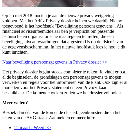
Op 25 mei 2018 moeten je aan de nieuwe
privacy
wetgeving
voldoen. Met
het
Adfiz
Privacy dossier
helpen
we daarbij. Nieuw
toegevoegd
is
het
hoofdstuk
"
Beveiliging
persoonsgegevens
".
Als
f
inancieel adviseur/b
emiddelaar ben je verplicht om passende
technische en organisatorische maatregelen
te treffen
, die
een
beveiligingsniveau waarborgen dat afgestemd is op
de
risico’s
van
de gegevensbescherming. In het nieuwe hoofdstuk lees je hoe je dit
kunt inrichten.
Naar beveiliging persoonsgegevens in Privacy dossier >>
Het privacy dossier
begint
steeds
completer
te raken. Je vindt
er
o.a.
al
de
beginselen
, de
grondslagen
om persoonsgegevens
te
mogen
verwerken en regels
voor
het
informeren
van
de klant
.
Ook zijn er al
modellen voor het Privacy-statement en
een
Privacy-kaart
beschikbaar.
De komende weken zullen we het dossier voltooien.
Meer weten?
Bezoek dan
één
van
d
e
komende
clusterbijeenkomsten
die in het
teken van
de
AVG staan.
Aanmelden en meer info:
15 maart - Weert >>