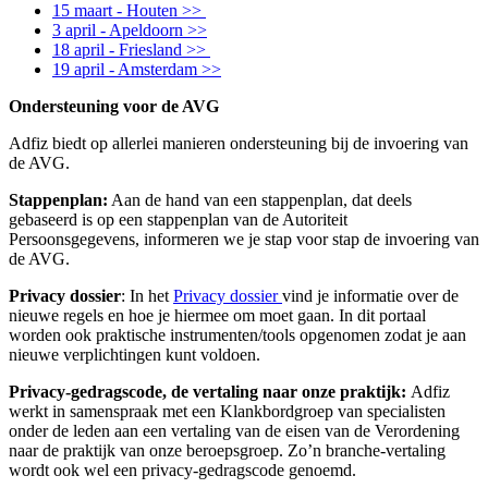
15 maart - Houten >>
3 april - Apeldoorn >>
18 april - Friesland >>
19 april - Amsterdam >>
Ondersteuning voor de AVG
Adfiz
biedt op allerlei manieren ondersteuning bij de invoering van
de AVG.
Stappenplan:
Aan de hand van een stappenplan, dat deels
gebaseerd is op een stappenplan van de Autoriteit
Persoonsgegevens,
i
nf
ormeren
we
j
e stap voor stap
de invoering van
de AVG.
Privacy dossier
:
In het
Privacy dossier
vind
je informatie over de
nieuwe regels en hoe je hiermee om moet gaan. In dit portaal
worden ook praktische instrumenten/tools opgenomen zodat je aan
nieuwe verplichtingen kunt voldoen.
Privacy-gedragscode
, de vertaling naar onze praktijk:
Adfiz
werkt in samenspraak met een Klankbordgroep van specialisten
onder de leden aan een vertaling van de eisen van de Verordening
naar de praktijk
van
onze beroepsgroep. Zo’n branche-vertaling
wordt ook wel een privacy-gedragscode genoemd.