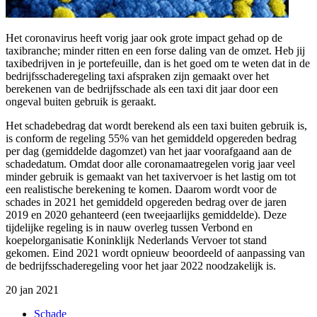
Het coronavirus heeft vorig jaar ook grote impact gehad op de
taxibranche; minder ritten en een forse daling van de omzet.
Heb jij
taxibedrijven in je portefeuille, dan is het goed om te weten dat in
de
bedrijfsschaderegeling taxi afspraken
zijn
gemaakt over het
berekenen van de bedrijfsschade als een taxi
dit jaar
door een
ongeval buiten gebruik is geraakt.
Het schadebedrag dat wordt berekend als een taxi buiten gebruik is,
is conform de regeling 55% van het gemiddeld opgereden bedrag
per dag (gemiddelde dagomzet) van het jaar voorafgaand aan de
schadedatum. Omdat door alle coronamaatregelen vorig jaar veel
minder
gebruik
is
gemaakt van het taxivervoer
is het lastig om
tot
een realistische berekening te komen
. Daarom
wordt voor de
schades in 2021 het gemiddeld opgereden bedrag over de jaren
2019 en 2020 gehanteerd (een tweejaarlijks gemiddelde). D
eze
tijdelijke regeling
is in nauw overleg
tussen
Verbond en
koepelorganisatie
Koninklijk Nederlands Vervoer tot stand
gekomen. Eind 2021 wordt opnieuw beoordeeld of aanpassing van
de bedrijfsschaderegeling voor het jaar 2022 noodzakelijk is.
20 jan 2021
Schade