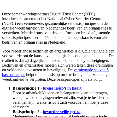
Onze samenwerkingspartner Digital Trust Center (DTC)
introduceert samen met het Nationaal Cyber Security Centrum
(NCSC) een vernieuwde, gezamenlijke set basisprincipes om de
digitale weerbaarheid van Nederlandse bedrijven en organisaties te
versterken. Met de komst van deze uniforme en breed afgestemde
set basisprincipes is er nu één leidraad die toepasbaar is voor alle
bedrijven en organisaties in Nederland.
Voor Nederlandse bedrijven en organisaties is digitale veiligheid een
voorwaarde om de kansen van de digitale economie te benutten. De
realiteit is dat zij dagelijks te maken hebben met cyberdreigingen.
Bedrijven en organisaties moeten zich weren tegen deze dreigingen
en voldoende investeren in beveiliging. De
vernieuwde set van 5
basisprincipes
helpt om de basis op orde te brengen en zo de digitale
weerbaarheid te vergroten. Deze basisprincipes zijn als volgt:
Basisprincipe 1 -
breng risico’s in kaart
Door je afhankelijkheden en belangen in kaart te brengen,
weet je welke dreigingen relevant zijn, wat je te beschermen
belangen zijn, welke risico’s zich voordoen en hoe je deze
adresseert.
Basisprincipe 2 -
bevorder veilig gedrag
Medewerkers kunnen onbedoeld of bedoeld grote schade