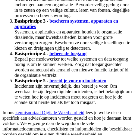
toebrengen aan een organisatie. Bevorder veilig gedrag door
in te zetten op een veilige cultuur, leren van fouten, degelijke
processen en bewustwording.
Basisprincipe 3 -
bescherm systemen, apparaten en
applicaties
Systemen, applicaties en apparaten houden je organisatie
draaiende, maar kwetsbaarheden kunnen voor grote
verstoringen zorgen. Bescherm ze door veilige instellingen te
kiezen en dreigingen tijdig te detecteren.
Basisprincipe 4 -
beheer de toegang
Bepaal per medewerker tot welke systemen en data toegang
nodig is om te kunnen werken. Zorg dat toegangsrechten
worden aangepast als iemand een nieuwe functie krijgt of bij
de organisatie vertrekt.
Basisprincipe 5 -
bereid je voor op incidenten
Incidenten zijn onvermijdelijk, dus bereid je voor. Om
weerbaar te zijn tegen digitale incidenten, is het belangrijk om
te weten hoe je op incidenten moet reageren en hoe je de
schade kunt herstellen als het toch misgaat.
In ons
kennisportaal Digitale Weerbaarheid
lees je welke eisen
specifiek aan advieskantoren worden gesteld en hoe je daaraan kunt
voldoen. We wijzen je daar
de weg door de vele
informatiedocumenten, checklisten en hulpmiddelen die beschikbaar
worden gesteld om je eigen digitale weerbaarheid en