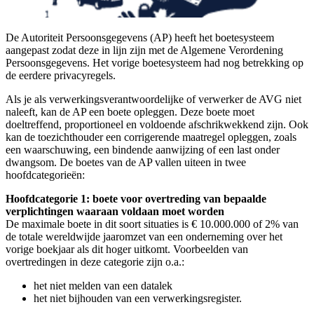
De Autoriteit Persoonsgegevens (AP) heeft het boetesysteem
aangepast zodat deze in lijn zijn met de Algemene Verordening
Persoonsgegevens. Het vorige boetesysteem had nog betrekking op
de eerdere privacyregels.
Als je als verwerkingsverantwoordelijke of verwerker de AVG niet
naleeft, kan de AP een boete opleggen. Deze boete moet
doeltreffend, proportioneel en voldoende afschrikwekkend zijn. Ook
kan de toezichthouder een corrigerende maatregel opleggen, zoals
een waarschuwing, een bindende aanwijzing of een last onder
dwangsom.
De boetes van de AP vallen uiteen in twee
hoofdcategorieën:
Hoofdcategorie 1: boete voor overtreding van bepaalde
verplichtingen waaraan voldaan moet worden
De maximale boete in dit soort situaties is € 10.000.000 of 2% van
de totale wereldwijde jaaromzet van een onderneming over het
vorige boekjaar
als dit
hoger uitkomt
. Voorbeelden van
overtredingen
in deze categorie zijn o.a.:
het
niet melden van een
datalek
het
niet bijhouden van een verwerkingsregister.