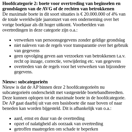
Hoofdcategorie 2: boete voor overtreding van beginselen en
grondslagen van de AVG of de rechten van betrokkenen
De maximale boete in dit soort situaties is € 20.000.000 of 4% van
de totale wereldwijde jaaromzet van een onderneming over het
vorige boekjaar als dit hoger uitkomt. Voorbeelden van
overtredingen in deze categorie zijn o.a.:
verwerken
van persoonsgegevens zonder geldige grondslag
niet
naleven van de regels voor transparantie over het gebruik
van gegevens
geen
opvolging geven aan verzoeken van betrokkenen t.a.v.
recht op inzage, correctie, verwijdering etc. van gegevens
overtreden
van de regels voor het verwerken van bijzondere
gegevens.
Nieuw: subcategorieën
Nieuw is dat de AP binnen deze 2 hoofdcategorieën nu
subcategorieën onderscheidt met vastgestelde boetebandbreedten.
Deze kunnen oplopen tot de maximale boete in de hoofdcategorie.
De AP gaat daarbij uit van een basisboete die naar boven of naar
beneden kan worden bijgesteld. Dit is afhankelijk van o.a.:
aard
, ernst en duur van de overtreding
opzet
of nalatigheid als oorzaak van overtreding
getroffen
maatregelen om schade te beperken