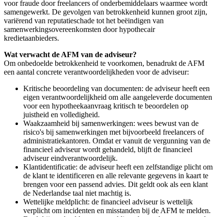
voor fraude door freelancers of onderbemiddelaars waarmee wordt
samengewerkt. De gevolgen van betrokkenheid kunnen groot zijn,
variërend van reputatieschade tot het beëindigen van
samenwerkingsovereenkomsten door hypothecair
kredietaanbieders.
Wat verwacht de AFM van de adviseur?
Om onbedoelde betrokkenheid te voorkomen, benadrukt de AFM
een aantal concrete verantwoordelijkheden voor de adviseur:
Kritische beoordeling van documenten:
de adviseur heeft een
eigen verantwoordelijkheid om alle aangeleverde documenten
voor een hypotheekaanvraag kritisch te beoordelen op
juistheid en volledigheid.
Waakzaamheid bij samenwerkingen:
wees bewust van de
risico's bij samenwerkingen met bijvoorbeeld freelancers of
administratiekantoren. Omdat er vanuit de vergunning van de
financieel adviseur wordt gehandeld, blijft de financieel
adviseur eindverantwoordelijk.
Klantidentificatie:
de adviseur heeft een zelfstandige plicht om
de klant te identificeren en alle relevante gegevens in kaart te
brengen voor een passend advies. Dit geldt ook als een klant
de Nederlandse taal niet machtig is.
Wettelijke meldplicht:
de financieel adviseur is wettelijk
verplicht om incidenten en misstanden bij de AFM te melden.