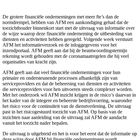
De grotere financiële ondernemingen met meer fte’s dan de
normdrempel, hebben van AFM een aankondiging gehad dat de
toezichthouder binnenkort start met de uitvraag van informatie over
de wijze waarop deze financiële onderneming de uitbesteding van
diensten en activiteiten
hebben
geregeld. Volgende week verstuurt
AFM het informatieverzoek en de inloggegevens voor het
inzendportaal. AFM geeft aan dat bij de beantwoordingstermijn
rekening wordt gehouden met de coronamaatregelen die bij veel
organisaties van kracht zijn.
AFM geeft aan dat veel financiële ondernemingen voor hun
primaire en ondersteunende processen afhankelijk zijn van
serviceproviders en dat de beheersing van diensten en activiteiten
die serviceproviders voor h
e
n uitvoeren steeds complexer word
en
.
Met het onderzoek wil
AFM inzicht
krijgen in de risico’s daarvan in
het kader van de integere en beheerste bedrijfsvoering, waaronder
het risico voor de continuïteit van de dienstverlening. De uitvraag
past in het
risicogestuurd
toezicht van AFM. Op basis van de
inzicht
en
naar aanleiding van de uitvraag zal AFM de aandacht
vanuit het toezicht nader bepalen.
De uitvraag is uitgebreid en het is voor het eerst dat de informatie op
deze wijze door AFM bij financiële ondernemingen wordt