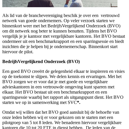
Als lid van de branchevereniging beschik je over een vertrouwd
netwerk van goede ondernemers. Op veler verzoek starten we
binnenkort weer met het BedrijfsVergelijkend Onderzoek (BVO)
om dit netwerk nog beter te kunnen benutten. Tijdens het BVO
vergelijk je je kantoor met vergelijkbare kantoren. Het BVO bestaat
ondermeer uit een benchmarkrapport en een sparringsessie en biedt
inzichten die je helpen bij je ondernemerschap. Binnenkort start
hiervoor de pilot.
BedrijfsVergelijkend Onderzoek (BVO)
Een goed BVO creeërt de gelegenheid elkaar te inspireren en visies
op de toekomst te slijpen. We delen kennis en ervaringen. Met het
BVO zorgen we er voor dat je met goede en vergelijkbare
advieskantoren in een vertrouwde omgeving kunt sparren met
elkaar. Het BVO bestaat uit een benchmarkrapport en een
sparringsessie waarbij het rapport als uitgangspunt dient. Het BVO
starten we op in samenwerking met SVC
*.
Omdat wij willen dat het BVO goed aansluit bij de behoefte van
onze leden hebben wij er voor gekozen om te starten met een
pilotgroep van 5 tot 8 leden. We benaderen hiervoor vergelijkbare
kantoren die 10 tot 20 FTE in dienst hebben. De leden van de