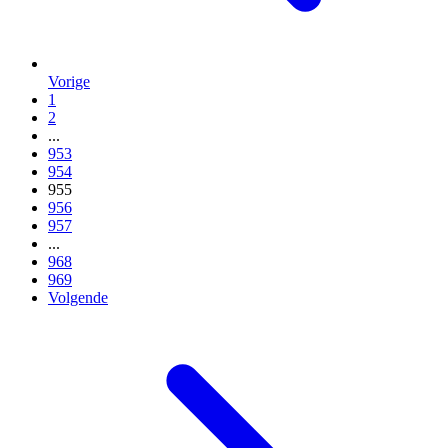
Vorige
1
2
...
953
954
955
956
957
...
968
969
Volgende