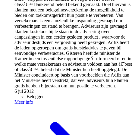
classâ€™ flankerend beleid bekend gemaakt. Doel hiervan is
klanten met een beleggingsverzekering de mogelijkheid te
bieden om toekomstgericht hun positie te verbeteren. Van
verzekeraars is een aanzienlijke inspanning gevraagd om
verbeteringen tot stand te brengen. Adviseurs zijn gevraagd
klanten kosteloos bij te staan in de advisering over
aanpassingen in een eerder gesloten product , waarvoor de
adviseur destijds een vergoeding heeft gekregen. Adfiz heeft
de leden opgeroepen om gratis hersteladvies te geven bij
eenvoudige verbeteracties. Gisteren heeft de minister de
Kamer in een tussentijdse rapportage geÃ¯nformeerd of en in
welke mate verzekeraars en adviseurs voldoen aan het â€˜best
of classâ€™- beleid dat de Minister hen heeft opgelegd. De
Minister concludeert op basis van voorbeelden die Adfiz aan
het Ministerie heeft verstrekt, dat veel adviseurs hun klanten
gratis hebben bijgestaan om hun positie te verbeteren.
6 jul 2012
Beleggen
Meer info