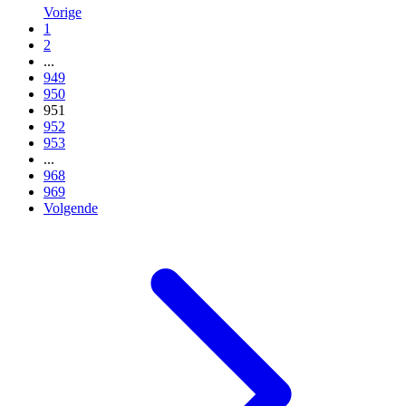
Vorige
1
2
...
949
950
951
952
953
...
968
969
Volgende