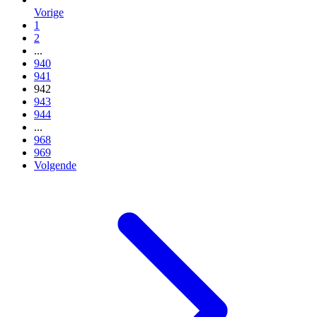
Vorige
1
2
...
940
941
942
943
944
...
968
969
Volgende